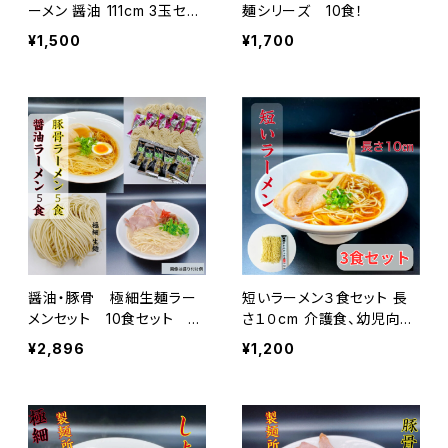
ーメン 醤油 111cm 3玉セッ
麺シリーズ 10食！
ト ツルツル麺 茹で時間40
¥1,500
¥1,700
秒
醤油・豚骨 極細生麺ラー
短いラーメン３食セット 長
メンセット 10食セット 送
さ１０cm 介護食、幼児向け
料無料 お家で専門店の麺
に
¥2,896
¥1,200
を！