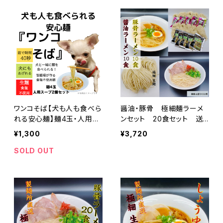
ワンコそば【犬も人も食べら
醤油・豚骨 極細麺ラーメ
れる安心麺】麺4玉・人用ス
ンセット 20食セット 送
ープ2個（豚骨）セット
料無料 お家で専門店の麺
¥1,300
¥3,720
を！
SOLD OUT