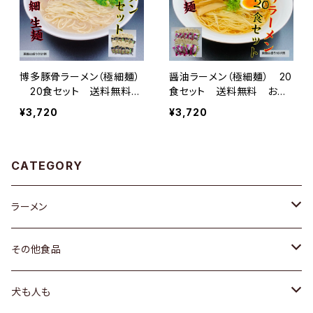
博多豚骨ラーメン（極細麺）
醤油ラーメン（極細麺） 20
20食セット 送料無料
食セット 送料無料 お家
おうちで専門店の麺を！
で専門店の麺を！
¥3,720
¥3,720
CATEGORY
ラーメン
醤油
その他食品
味噌
生蔓人参
犬も人も